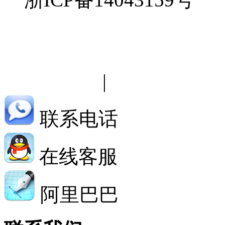
产品供应
网站地图
|
联系电话
在线客服
阿里巴巴