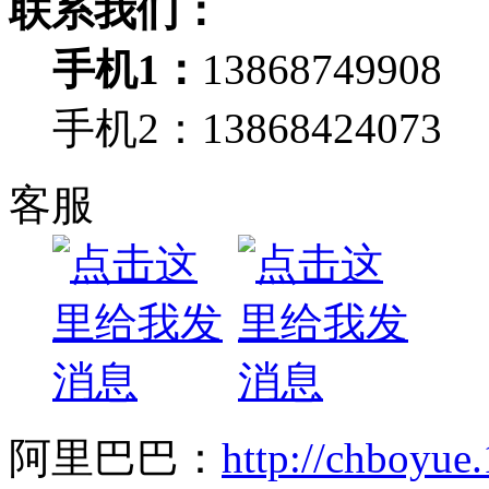
联系我们：
手机1：
13868749908
手机2：
13868424073
客服
阿里巴巴：
http://chboyue