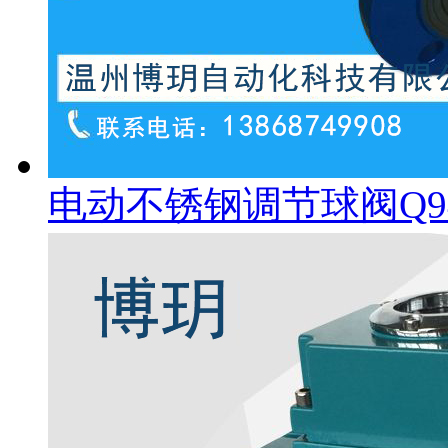
电动不锈钢调节球阀Q941F