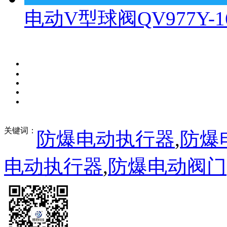
电动V型球阀QV977Y-1
关键词：
防爆电动执行器
,
防爆
电动执行器
,
防爆电动阀门