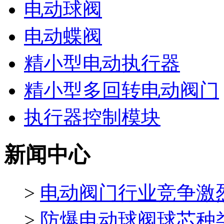
电动球阀
电动蝶阀
精小型电动执行器
精小型多回转电动阀门
执行器控制模块
新闻中心
>
电动阀门行业竞争激
>
防爆电动球阀球芯种