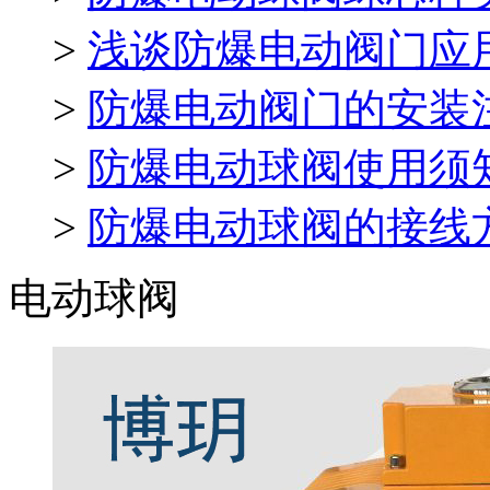
>
浅谈防爆电动阀门应
>
防爆电动阀门的安装
>
防爆电动球阀使用须
>
防爆电动球阀的接线
电动球阀