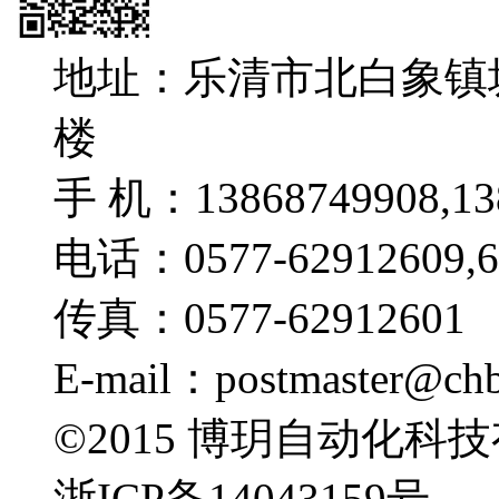
地址：乐清市北白象镇坂
楼
手 机：13868749908,13
电话：0577-62912609,6
传真：0577-62912601
E-mail：postmaster@ch
©2015 博玥自动化科
浙ICP备14043159号