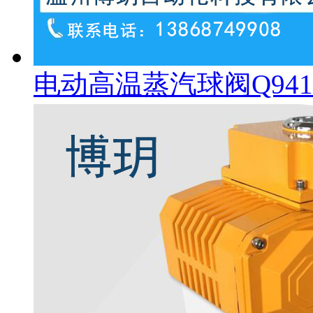
电动高温蒸汽球阀Q941H-