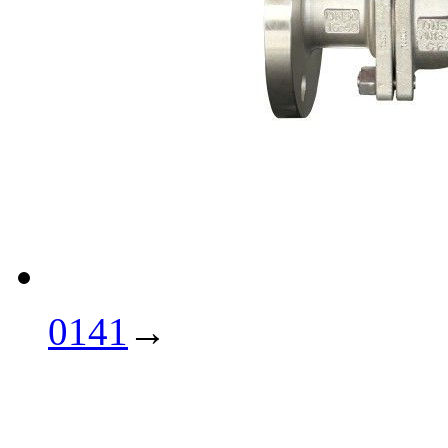
0141
→