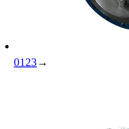
0123
→