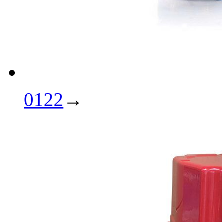
0122
→