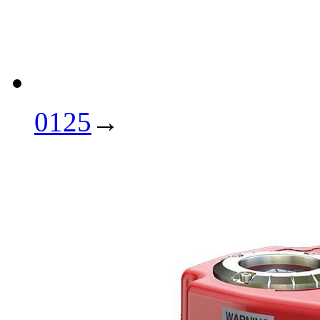
0125
→