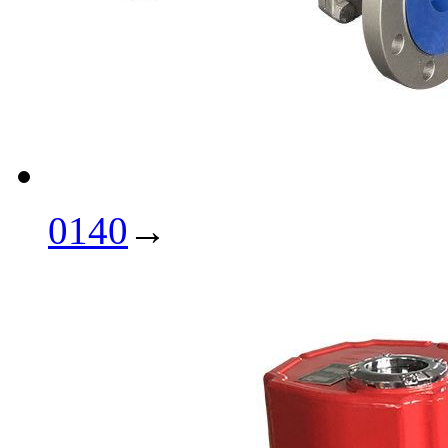
0140
→