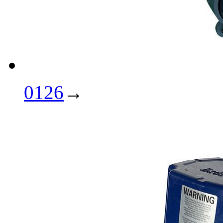
0126
→