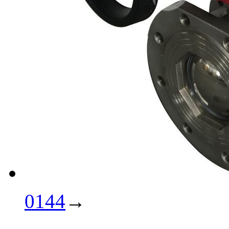
0144
→