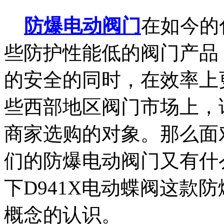
防爆电动阀门
在如今的
些防护性能低的阀门产品
的安全的同时，在效率上
些西部地区阀门市场上，
商家选购的对象。那么面
们的防爆电动阀门又有什
下D941X电动蝶阀这款
概念的认识。