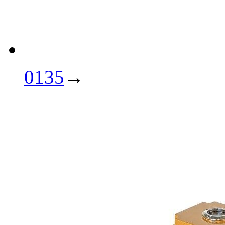
0135
→