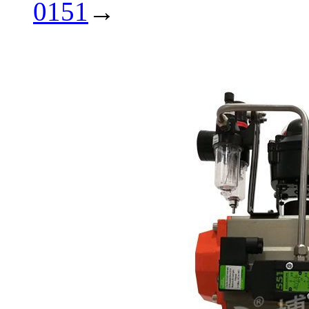
0151
→