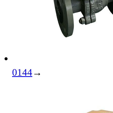
0144
→